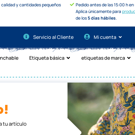
a calidad y cantidades pequeños
Pedido antes de las 15:00 h en u
Aplica únicamente para
produc
de los
5 días hábiles
.
Servicio al Cliente
Mi cuenta
anchable
Etiqueta básica
etiquetas de marca
o!
 tu artículo