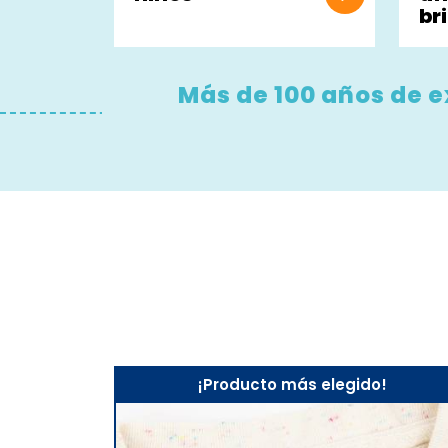
br
Más de 100 años de e
¡Producto más elegido!