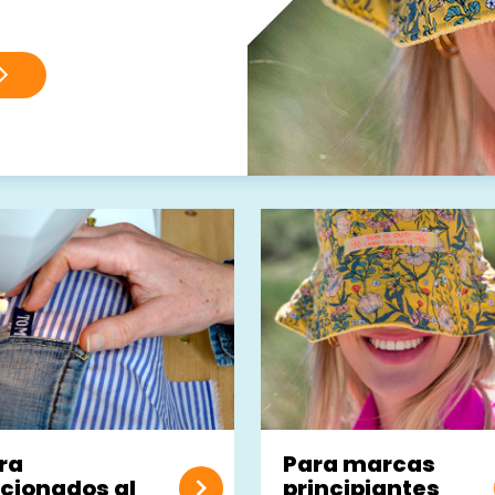
ra
Para marcas
icionados al
principiantes