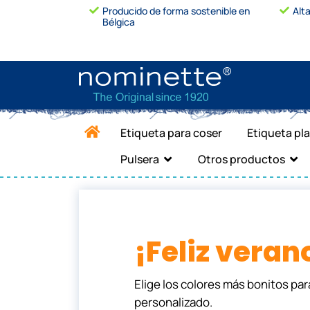
Producido de forma sostenible en
Alt
Bélgica
Etiqueta para coser
Etiqueta pl
Pulsera
Otros productos
¡Feliz veran
Elige los colores más bonitos para
personalizado.