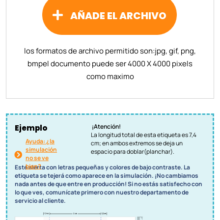
AÑADE EL ARCHIVO
los formatos de archivo permitido son:
jpg, gif, png,
bmp
el documento puede ser 4000 X 4000 pixels
como maximo
¡Atención!
Ejemplo
La longitud total de esta etiqueta es 7,4
Ayuda: ¿la
cm; en ambos extremos se deja un
simulación
espacio para doblar(planchar).
no se ve
bien?
Esté alerta con letras pequeñas y colores de bajo contraste. La
etiqueta se tejerá como aparece en la simulación. ¡No cambiamos
nada antes de que entre en producción! Si no estás satisfecho con
lo que ves, comunícate primero con nuestro departamento de
servicio al cliente.