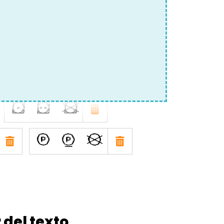
o
J
E
F
G
C
W
X
Y
a
b
i
r del texto