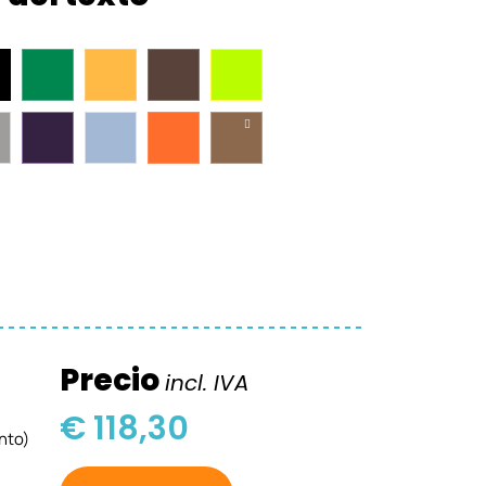
Precio
incl. IVA
€ 118,30
nto)