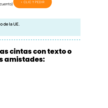
> CLIC Y PEDIR
cuento)
o de la UE.
s cintas con texto o
us amistades: