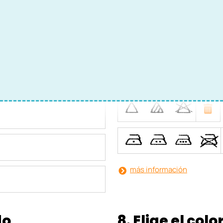
6. Elige tu ícon
O
N
H
I
D
A
P
Q
R
U
T
S
V
más información
do
8. Elige el colo