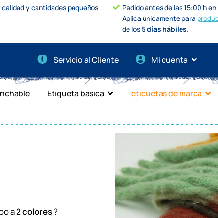
a calidad y cantidades pequeños
Pedido antes de las 15:00 h en u
Aplica únicamente para
produc
de los
5 días hábiles
.
Servicio al Cliente
Mi cuenta
anchable
Etiqueta básica
etiquetas de marca
n
ipo a
2 colores
?