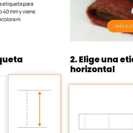
a etiqueta para
o 40 mm y viene
ecolora ni
MÁS EJE
iqueta
2. Elige una et
horizontal