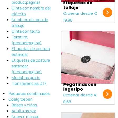
productpagina)
Etiquetas de
tallaje
Cinta con nombre del
Ordenar desde €
ejército
Nombres de ropa de
19,98
trabajo
Cinta con texto
Tekstlint
(productpagina)
Etiquetas de costura
estándar
Etiquetas de costura
estándar
(productpagina)
Muestras gratis
Transferencias DTF
Pegatinas con
logotipo
Paquetes combinados
Ordenar desde €
Doelgroepen
8,68
Bebés y niños
Adulto mayor
Nuevas marcas