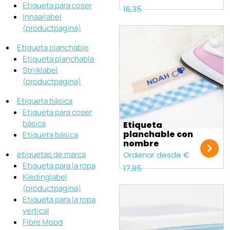
Etiqueta para coser
16,35
Innaailabel
(productpagina)
Etiqueta planchable
Etiqueta planchable
Strijklabel
(productpagina)
Etiqueta básica
Etiqueta para coser
básica
Etiqueta
planchable con
Etiqueta básica
nombre
etiquetas de marca
Ordenar desde €
Etiqueta para la ropa
17,85
Kledinglabel
(productpagina)
Etiqueta para la ropa
vertical
Fibre Mood