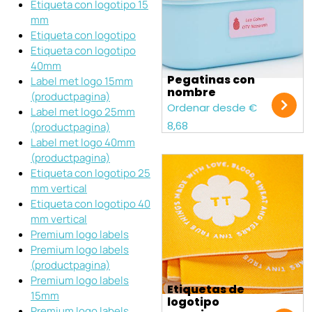
Etiqueta con logotipo 15
mm
Etiqueta con logotipo
Etiqueta con logotipo
40mm
Pegatinas con
Label met logo 15mm
nombre
(productpagina)
Ordenar desde €
Label met logo 25mm
8,68
(productpagina)
Label met logo 40mm
(productpagina)
Etiqueta con logotipo 25
mm vertical
Etiqueta con logotipo 40
mm vertical
Premium logo labels
Premium logo labels
(productpagina)
Premium logo labels
Etiquetas de
15mm
logotipo
Premium logo labels