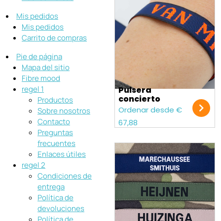
Mis pedidos
Mis pedidos
Carrito de compras
Pie de página
Mapa del sitio
Fibre mood
regel 1
Pulsera
concierto
Productos
Ordenar desde €
Sobre nosotros
Contacto
67,88
Preguntas
frecuentes
Enlaces útiles
regel 2
Condiciones de
entrega
Política de
devoluciones
Política de