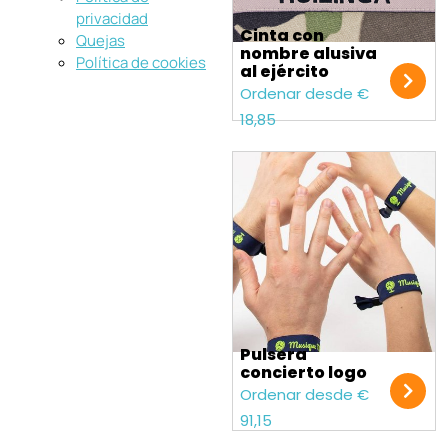
privacidad
Cinta con
Quejas
nombre alusiva
Política de cookies
al ejército
Ordenar desde €
18,85
Pulsera
concierto logo
Ordenar desde €
91,15