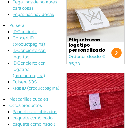
Pegatinas de nombres
para cosas
Pegatinas navideñas
Pulsera
ID Concierto
Concert ID
Etiqueta con
(productpagina)
logotipo
personalizado
ID Concierto con
Ordenar desde €
logotipo
ID Concierto con
85,33
logotipo
(productpagina)
Pulsera SOS
Kids ID (productpagina)
Mascarillas bucales
Otros productos
Paquetes combinados
paquete combinado
paquete combinado (