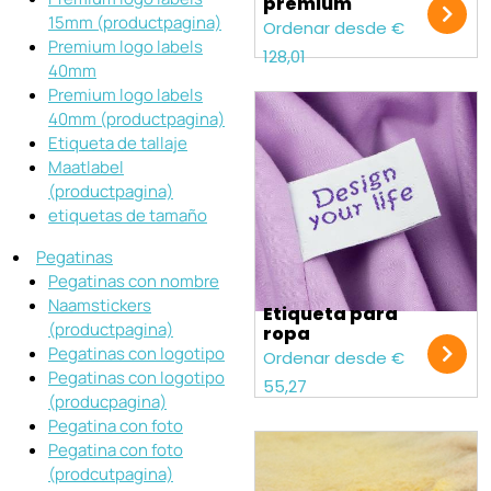
premium
15mm (productpagina)
Ordenar desde €
Premium logo labels
128,01
40mm
Premium logo labels
40mm (productpagina)
Etiqueta de tallaje
Maatlabel
(productpagina)
etiquetas de tamaño
Pegatinas
Pegatinas con nombre
Naamstickers
Etiqueta para
(productpagina)
ropa
Pegatinas con logotipo
Ordenar desde €
Pegatinas con logotipo
55,27
(producpagina)
Pegatina con foto
Pegatina con foto
(prodcutpagina)